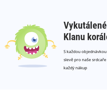
Vykutálené
Klanu korá
S každou objednávkou j
slevě pro naše srdcaře
každý nákup