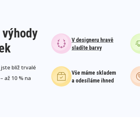
 výhody
V designeru hravě
lek
sladíte barvy
ste blíž trvalé
Vše máme skladem
 – až 10 % na
a odesíláme ihned