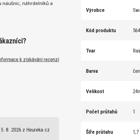
u náušnic, náhrdelníků a
Výrobce
Swa
Kód produktu
56
ákazníci?
Tvar
Ra
nformace k získávání recenzí
Barva
če
Velikost
24
Počet průtahů
1
5. 8. 2026 z Heureka.cz
Šíře průtahu
1,7