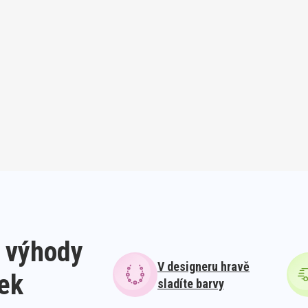
 výhody
V designeru hravě
lek
sladíte barvy