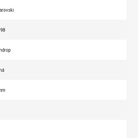
rovski
498
indrop
rná
mm