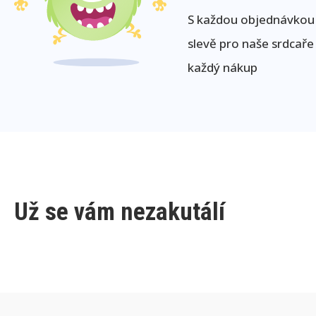
S každou objednávkou j
slevě pro naše srdcaře
každý nákup
Už se vám nezakutálí