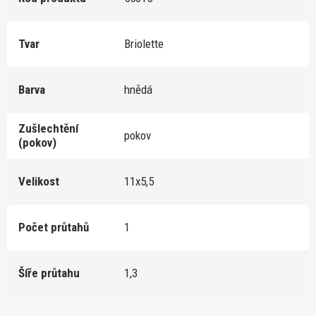
Tvar
Briolette
Barva
hnědá
Zušlechtění
pokov
(pokov)
Velikost
11x5,5
Počet průtahů
1
Šíře průtahu
1,3