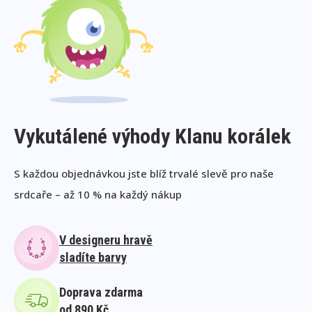
Vykutálené výhody Klanu korálek
S každou objednávkou jste blíž trvalé slevě pro naše
srdcaře – až 10 % na každý nákup
V designeru hravě
sladíte barvy
Doprava zdarma
od 890 Kč