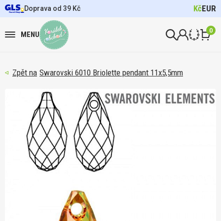
Kč
EUR
Doprava od 39 Kč
0
MENU
Swarovski 6010 Briolette pendant 11x5,5mm