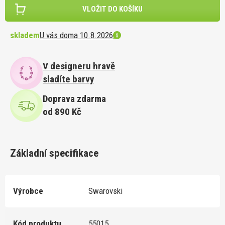
VLOŽIT DO KOŠÍKU
skladem
U vás doma 10.8.2026
V designeru hravě
sladíte barvy
Doprava zdarma
od 890 Kč
Základní specifikace
Výrobce
Swarovski
Kód produktu
55015