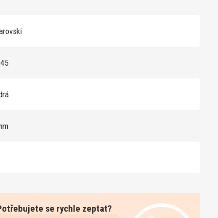
rovski
945
drá
mm
Potřebujete se rychle zeptat?