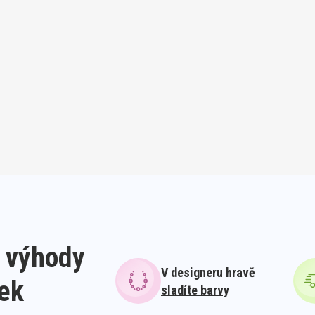
 výhody
V designeru hravě
lek
sladíte barvy