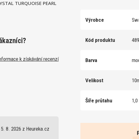
CRYSTAL TURQUOISE PEARL
Výrobce
Swa
ákazníci?
Kód produktu
48
nformace k získávání recenzí
Barva
mo
Velikost
10
Šíře průtahu
1,0
5. 8. 2026 z Heureka.cz