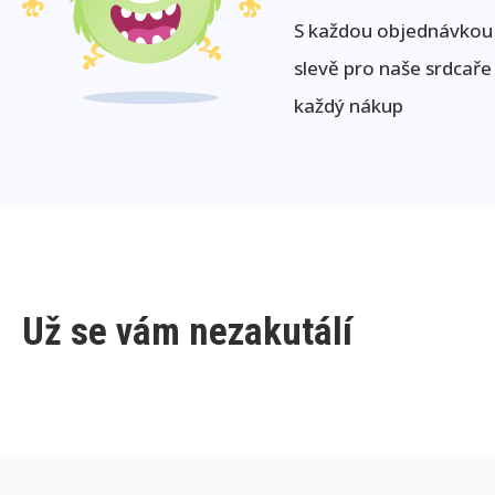
S každou objednávkou j
slevě pro naše srdcaře
každý nákup
Už se vám nezakutálí