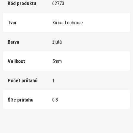
Kód produktu
62773
Tvar
Xirius Lochrose
Barva
žlutá
Velikost
5mm
Počet průtahů
1
Šíře průtahu
0,8