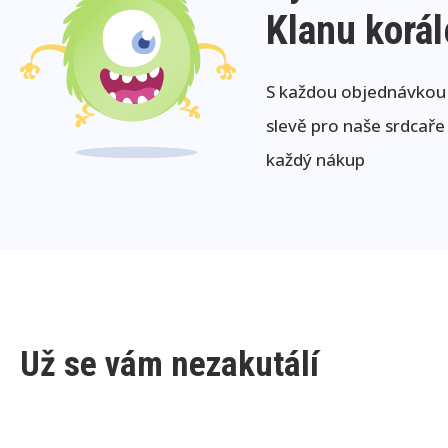
Klanu korá
S každou objednávkou j
slevě pro naše srdcaře
každý nákup
Už se vám nezakutálí