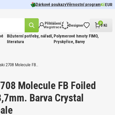
Dárkové poukazy
Věrnostní program
Kč
EUR
Přihlášení
0
Designer
0 Kč
Registrace
vé
Bižuterní potřeby, nářadí,
Polymerové hmoty FIMO,
literatura
Pryskyřice, Barvy
ski 2708 Molecule FB…
likost
n.
cel pr.
 barva
Tvar 5328
í Oko
FFIN
ÍR.
 Barva
t
708 Molecule FB Foiled
8,7mm. Barva Crystal
likost
ale
ABINKOU
cel pr.
 barva
810.
FFIN
PÍR.
 GOLD.
 Barva
kost 3mm
ge.
90ks