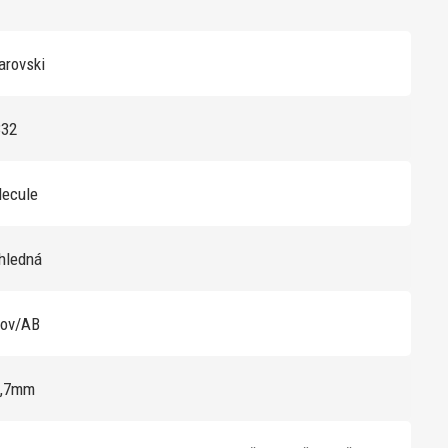
rovski
332
lecule
hledná
kov/AB
8,7mm