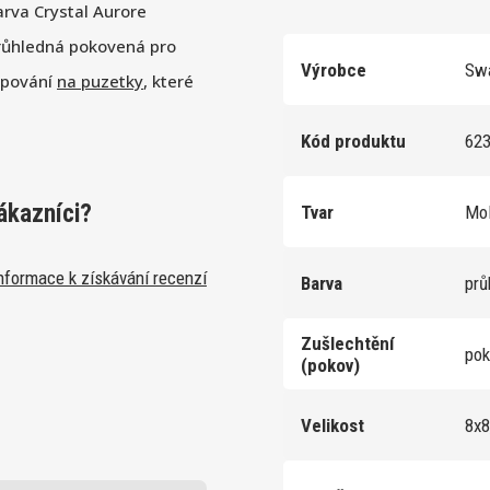
arva Crystal Aurore
průhledná pokovená pro
Výrobce
Swa
lepování
na puzetky
, které
Kód produktu
62
ákazníci?
Tvar
Mo
nformace k získávání recenzí
Barva
prů
Zušlechtění
po
(pokov)
Velikost
8x