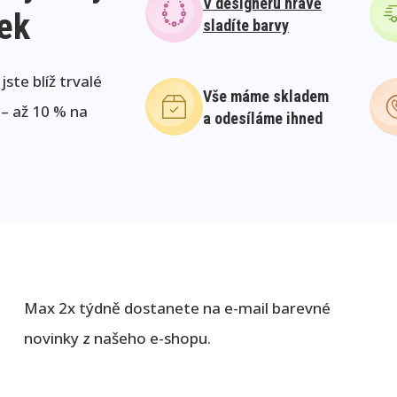
V designeru hravě
lek
sladíte barvy
ste blíž trvalé
Vše máme skladem
 – až 10 % na
a odesíláme ihned
Max 2x týdně dostanete na e-mail barevné
novinky z našeho e-shopu.