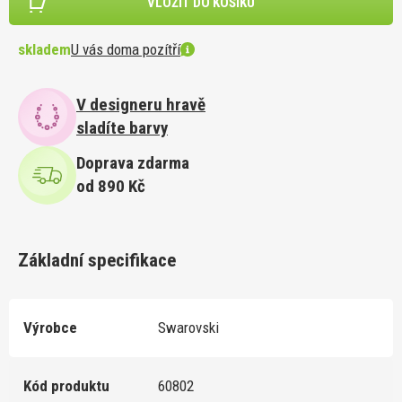
VLOŽIT DO KOŠÍKU
skladem
U vás doma pozítří
V designeru hravě
sladíte barvy
Doprava zdarma
od 890 Kč
Základní specifikace
Výrobce
Swarovski
Kód produktu
60802