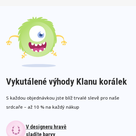
Vykutálené výhody Klanu korálek
S každou objednávkou jste blíž trvalé slevě pro naše
srdcaře – až 10 % na každý nákup
V designeru hravě
sladíte barvy