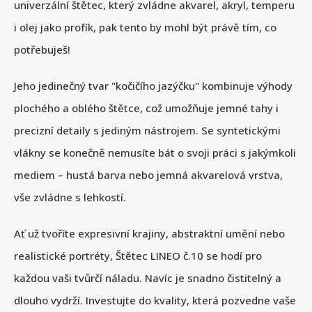
univerzální štětec, který zvládne akvarel, akryl, temperu
i olej jako profík, pak tento by mohl být právě tím, co
potřebuješ!
Jeho jedinečný tvar "kočičího jazýčku" kombinuje výhody
plochého a oblého štětce, což umožňuje jemné tahy i
precizní detaily s jediným nástrojem. Se syntetickými
vlákny se konečně nemusíte bát o svoji práci s jakýmkoli
mediem – hustá barva nebo jemná akvarelová vrstva,
vše zvládne s lehkostí.
Ať už tvoříte expresivní krajiny, abstraktní umění nebo
realistické portréty, Štětec LINEO č.10 se hodí pro
každou vaši tvůrčí náladu. Navíc je snadno čistitelný a
dlouho vydrží. Investujte do kvality, která pozvedne vaše