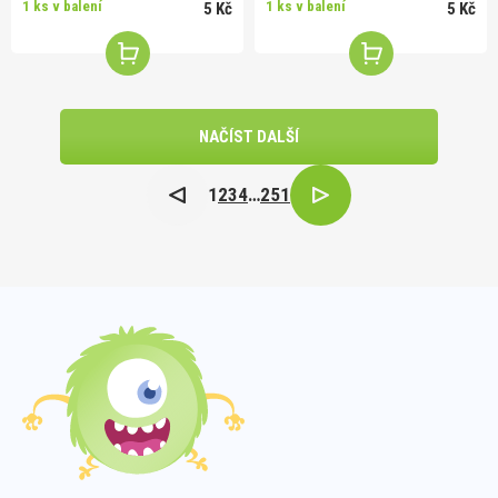
1 ks v balení
1 ks v balení
5 Kč
5 Kč
NAČÍST DALŠÍ
1
2
3
4
…
251