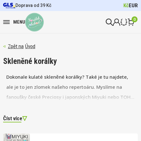
Kč
EUR
Doprava od 39 Kč
0
MENU
Úvod
Skleněné korálky
Dokonale kulaté skleněné korálky? Také je tu najdete,
ale je to jen zlomek našeho repertoáru. Myslíme na
fanoušky české Preciosy i japonských Miyuki nebo TOHO
korálků. Průběžně zařazujeme nové modely a kolekce
včetně menších značek, proto na našem e-shopu
Číst více
najdete pokaždé něco nového.