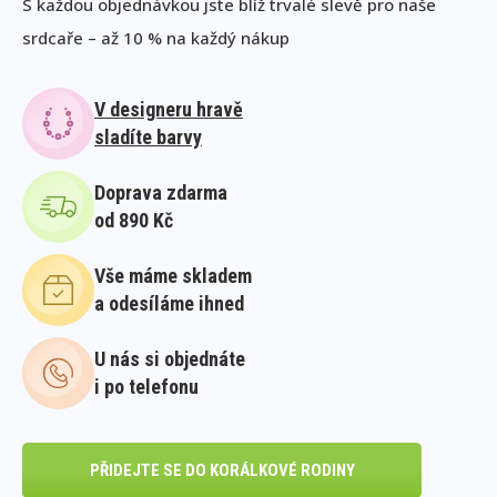
S každou objednávkou jste blíž trvalé slevě pro naše
srdcaře – až 10 % na každý nákup
V designeru hravě
sladíte barvy
Doprava zdarma
od 890 Kč
Vše máme skladem
a odesíláme ihned
U nás si objednáte
i po telefonu
PŘIDEJTE SE DO KORÁLKOVÉ RODINY