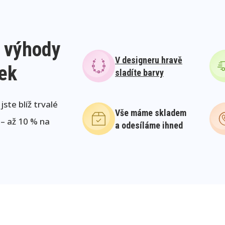
 výhody
V designeru hravě
lek
sladíte barvy
ste blíž trvalé
Vše máme skladem
 – až 10 % na
a odesíláme ihned