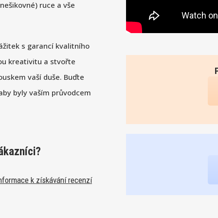
 nešikovné) ruce a vše
žitek s garancí kvalitního
u kreativitu a stvořte
ouskem vaší duše. Buďte
, aby byly vaším průvodcem
ákazníci?
nformace k získávání recenzí