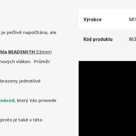
Výrobce
MIY
i
je pečlivě napočítána, ale
Kód produktu
86
ehla BEADSMITH
53mm
)
enových vláken. Průměr
brazeny jednotlivé
 návod
, který Vás provede
proto je také v této