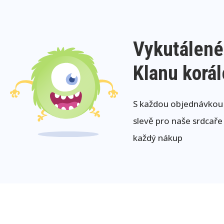
Vykutálené
Klanu korá
S každou objednávkou j
slevě pro naše srdcaře
každý nákup