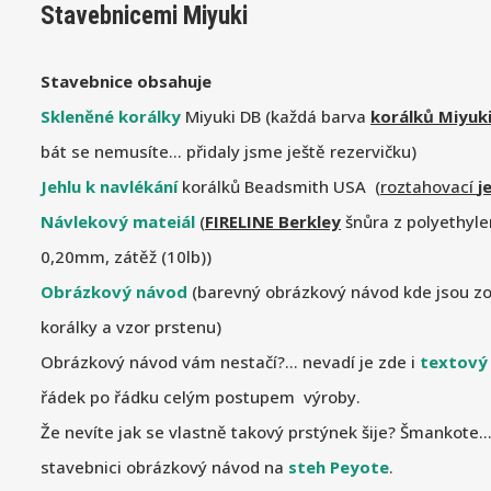
Stavebnicemi Miyuki
Stavebnice obsahuje
Skleněné korálky
Miyuki DB (každá barva
korálků Miyuk
bát se nemusíte... přidaly jsme ještě rezervičku)
Jehlu k navlékání
korálků Beadsmith USA (
roztahovací
j
Návlekový mateiál
(
FIRELINE Berkley
šnůra z polyethyl
0,20mm, zátěž (10lb))
Obrázkový návod
(barevný obrázkový návod kde jsou zo
korálky a vzor prstenu)
Obrázkový návod vám nestačí?... nevadí je zde i
textový
řádek po řádku celým postupem výroby.
Že nevíte jak se vlastně takový prstýnek šije? Šmankote...
stavebnici obrázkový návod na
steh Peyote
.