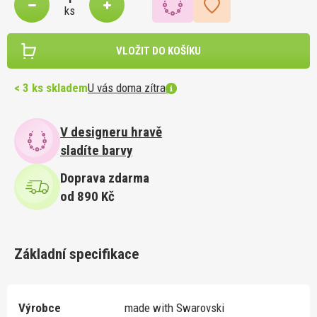
ks
VLOŽIT DO KOŠÍKU
< 3 ks skladem
U vás doma zítra
V designeru hravě
sladíte barvy
Doprava zdarma
od 890 Kč
Základní specifikace
Výrobce
made with Swarovski