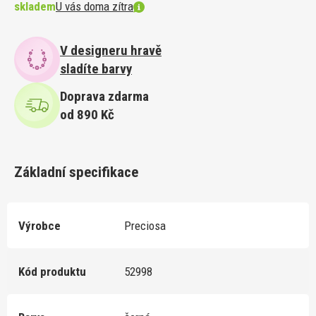
skladem
U vás doma zítra
V designeru hravě
sladíte barvy
Doprava zdarma
od 890 Kč
Základní specifikace
Výrobce
Preciosa
Kód produktu
52998