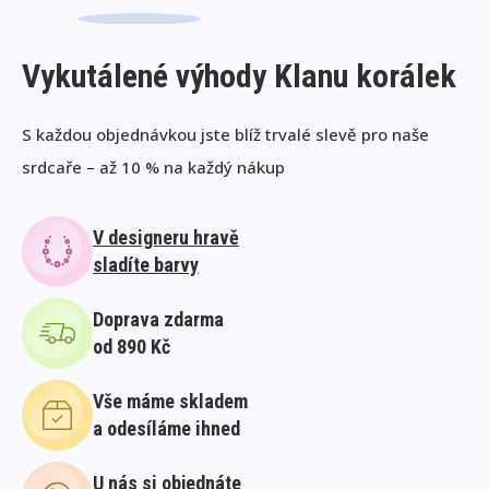
Vykutálené výhody Klanu korálek
S každou objednávkou jste blíž trvalé slevě pro naše
srdcaře – až 10 % na každý nákup
V designeru hravě
sladíte barvy
Doprava zdarma
od 890 Kč
Vše máme skladem
a odesíláme ihned
U nás si objednáte