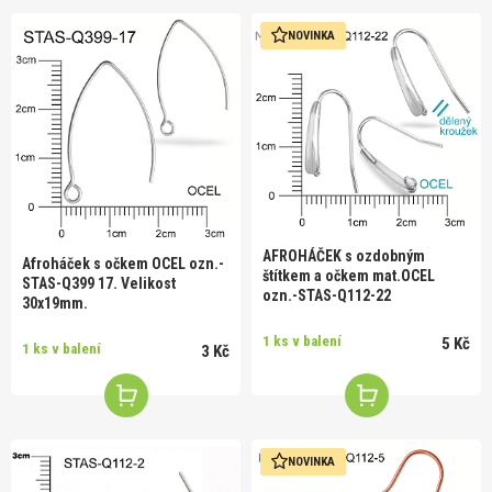
NOVINKA
AFROHÁČEK s ozdobným
Afroháček s očkem OCEL ozn.-
štítkem a očkem mat.OCEL
STAS-Q399 17. Velikost
ozn.-STAS-Q112-22
30x19mm.
1 ks v balení
5 Kč
1 ks v balení
3 Kč
NOVINKA