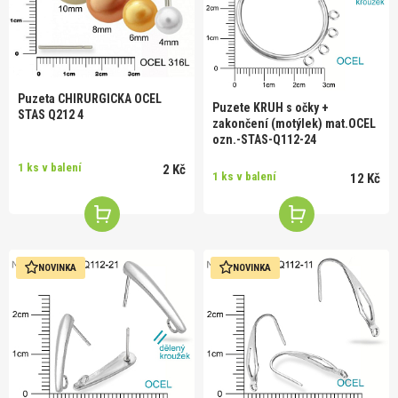
Puzeta CHIRURGICKA OCEL
Puzete KRUH s očky +
STAS Q212 4
zakončení (motýlek) mat.OCEL
ozn.-STAS-Q112-24
1 ks v balení
2 Kč
1 ks v balení
12 Kč
NOVINKA
NOVINKA