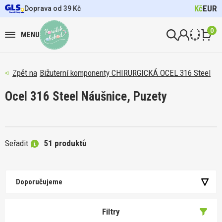
Kč
EUR
Doprava od 39 Kč
0
MENU
Bižuterní komponenty CHIRURGICKÁ OCEL 316 Steel
Ocel 316 Steel Náušnice, Puzety
Seřadit
51 produktů
Doporučujeme
Filtry