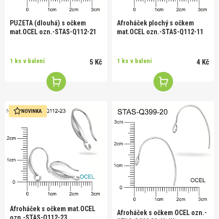
PUZETA (dlouhá) s očkem
Afroháček plochý s očkem
mat.OCEL ozn.-STAS-Q112-21
mat.OCEL ozn.-STAS-Q112-11
1 ks v balení
1 ks v balení
5 Kč
4 Kč
NOVINKA
Afroháček s očkem mat.OCEL
Afroháček s očkem OCEL ozn.-
ozn.-STAS-Q112-23