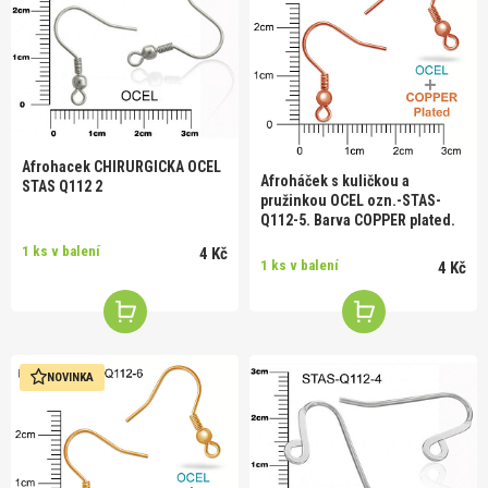
Afrohacek CHIRURGICKA OCEL
Afroháček s kuličkou a
STAS Q112 2
pružinkou OCEL ozn.-STAS-
Q112-5. Barva COPPER plated.
1 ks v balení
4 Kč
1 ks v balení
4 Kč
NOVINKA