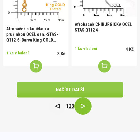
Afrohacek CHIRURGICKA OCEL
Afroháček s kuličkou a
STAS Q112 4
pružinkou OCEL ozn.-STAS-
Q112-6. Barva King GOLD
plated.
1 ks v balení
4 Kč
1 ks v balení
3 Kč
NAČÍST DALŠÍ
1
2
3