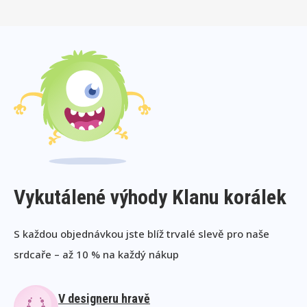
Vykutálené výhody Klanu korálek
S každou objednávkou jste blíž trvalé slevě pro naše
srdcaře – až 10 % na každý nákup
V designeru hravě