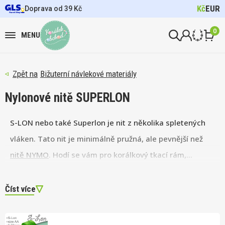
Kč
EUR
Doprava od 39 Kč
0
MENU
Bižuterní návlekové materiály
Nylonové nitě SUPERLON
S-LON nebo také Superlon je nit z několika spletených
vláken. Tato nit je minimálně pružná, ale pevnější než
nitě NYMO
. Hodí se vám pro korálkový tkací rám,
techniku splétání Kumihimo i háčkování. Díky vysoké
odolnosti ji využijete na navlékání
větších korálků
a
Číst více
těžkých perel.