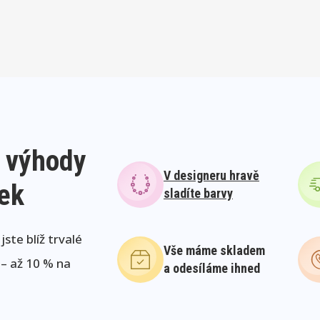
 výhody
V designeru hravě
lek
sladíte barvy
ste blíž trvalé
Vše máme skladem
 – až 10 % na
a odesíláme ihned