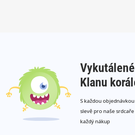
Vykutálené
Klanu korá
S každou objednávkou j
slevě pro naše srdcaře
každý nákup