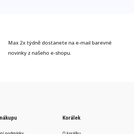
Max 2x týdně dostanete na e-mail barevné
novinky z našeho e-shopu.
 nákupu
Korálek
ní podmínky
O korálku