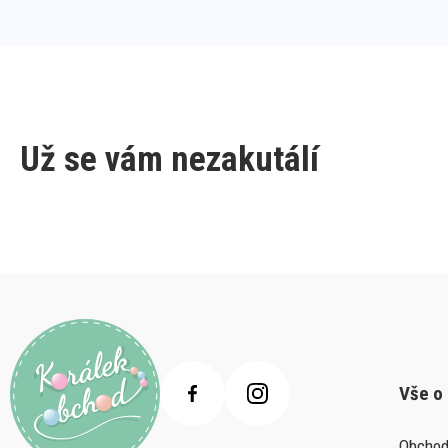
Už se vám nezakutálí
Vše o
Obchod