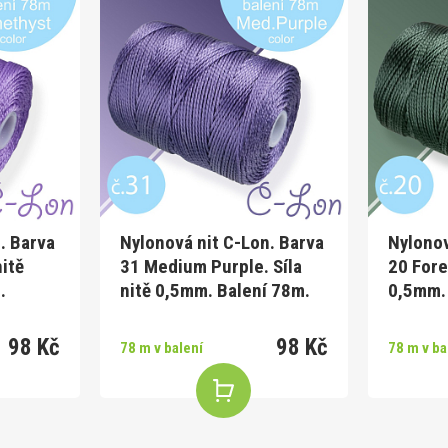
. Barva
Nylonová nit C-Lon. Barva
Nylonov
nitě
31 Medium Purple. Síla
20 Fore
.
nitě 0,5mm. Balení 78m.
0,5mm.
98 Kč
98 Kč
78 m v balení
78 m v ba