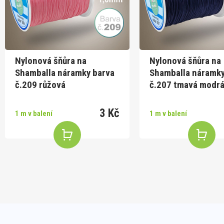
Nylonová šňůra na
Nylonová šňůra na
Shamballa náramky barva
Shamballa náramky
č.209 růžová
č.207 tmavá modr
3 Kč
1 m v balení
1 m v balení