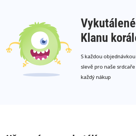
Vykutálené
Klanu korá
S každou objednávkou j
slevě pro naše srdcaře
každý nákup