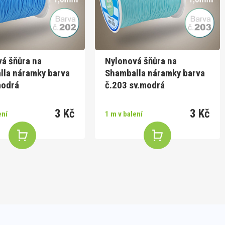
á šňůra na
Nylonová šňůra na
lla náramky barva
Shamballa náramky barva
modrá
č.203 sv.modrá
3 Kč
3 Kč
ení
1 m v balení