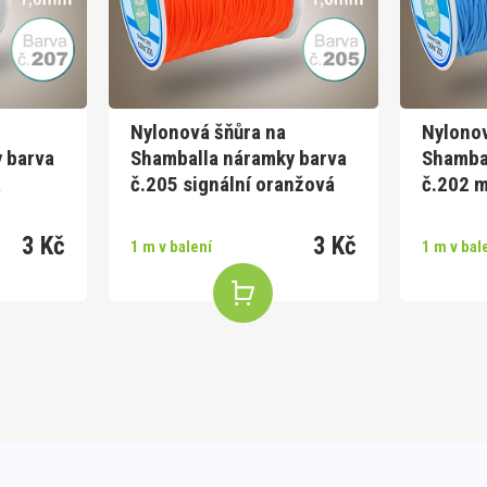
Nylonová šňůra na
Nylonov
 barva
Shamballa náramky barva
Shamba
á
č.205 signální oranžová
č.202 
3 Kč
3 Kč
1 m v balení
1 m v bal