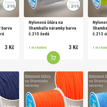
Nylonová šňůra na
Nylonov
 barva
Shamballa náramky barva
Shamba
rá
č.215 šedá
č.213 s
3 Kč
3 Kč
1 m v balení
1 m v bal