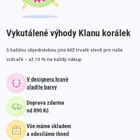
Vykutálené výhody Klanu korálek
S každou objednávkou jste blíž trvalé slevě pro naše
srdcaře – až 10 % na každý nákup
V designeru hravě
sladíte barvy
Doprava zdarma
od 890 Kč
Vše máme skladem
a odesíláme ihned