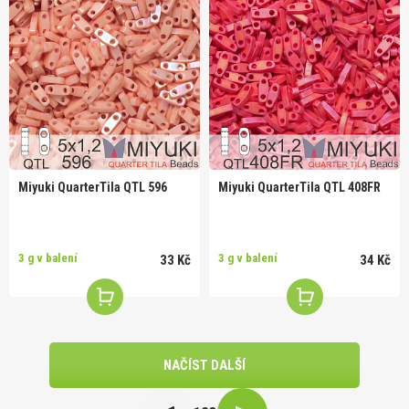
Miyuki QuarterTila QTL 596
Miyuki QuarterTila QTL 408FR
3 g v balení
3 g v balení
33 Kč
34 Kč
NAČÍST DALŠÍ