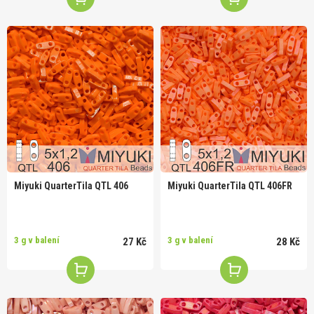
Miyuki QuarterTila QTL 406
Miyuki QuarterTila QTL 406FR
3 g v balení
3 g v balení
27 Kč
28 Kč