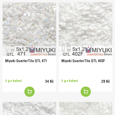
Miyuki QuarterTila QTL 471
Miyuki QuarterTila QTL 402F
3 g v balení
3 g v balení
34 Kč
28 Kč