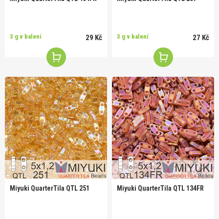
3 g v balení
3 g v balení
29 Kč
27 Kč
Miyuki QuarterTila QTL 251
Miyuki QuarterTila QTL 134FR