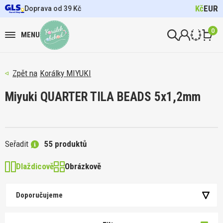
Kč
EUR
Doprava od 39 Kč
0
MENU
Korálky MIYUKI
Miyuki QUARTER TILA BEADS 5x1,2mm
Seřadit
55 produktů
Dlaždicově
Obrázkově
Doporučujeme