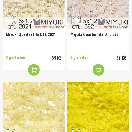
Miyuki QuarterTila QTL 2021
Miyuki QuarterTila QTL 592
3 g v balení
3 g v balení
35 Kč
31 Kč