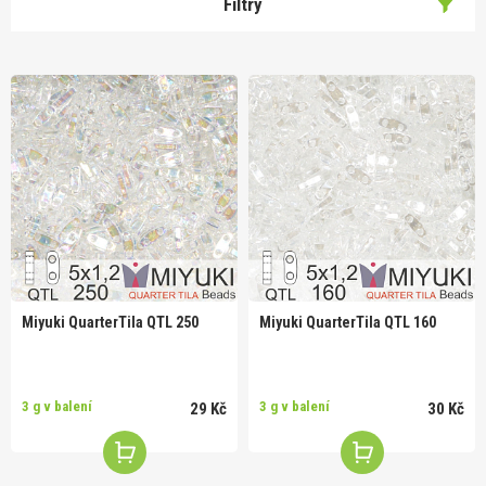
Filtry
Miyuki QuarterTila QTL 250
Miyuki QuarterTila QTL 160
3 g v balení
3 g v balení
29 Kč
30 Kč