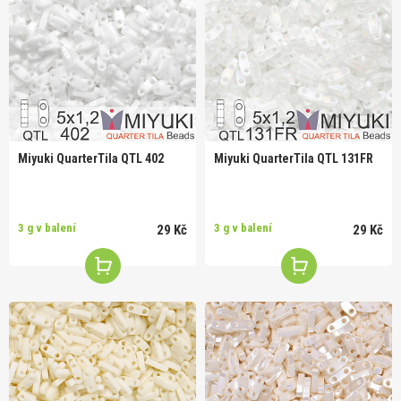
Miyuki QuarterTila QTL 402
Miyuki QuarterTila QTL 131FR
3 g v balení
3 g v balení
29 Kč
29 Kč