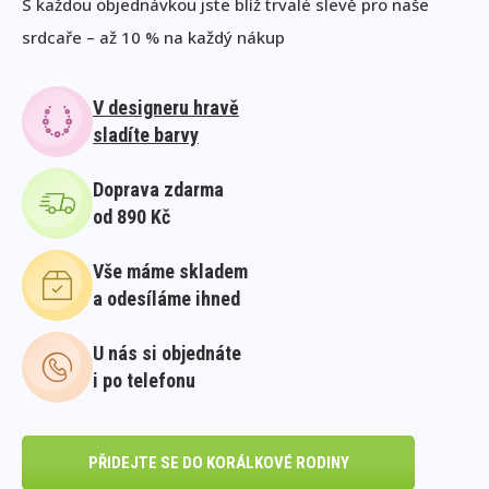
S každou objednávkou jste blíž trvalé slevě pro naše
srdcaře – až 10 % na každý nákup
V designeru hravě
sladíte barvy
Doprava zdarma
od 890 Kč
Vše máme skladem
a odesíláme ihned
U nás si objednáte
i po telefonu
PŘIDEJTE SE DO KORÁLKOVÉ RODINY