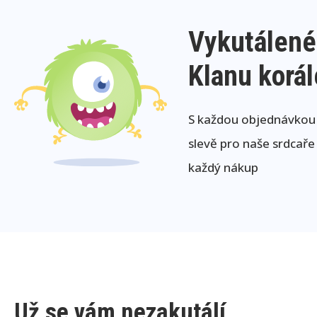
Vykutálené
Klanu korá
S každou objednávkou j
slevě pro naše srdcaře
každý nákup
Už se vám nezakutálí