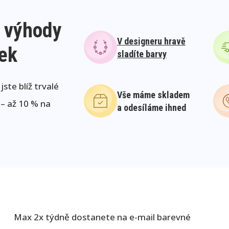
 výhody
V designeru hravě
lek
sladíte barvy
ste blíž trvalé
Vše máme skladem
 – až 10 % na
a odesíláme ihned
Max 2x týdně dostanete na e-mail barevné