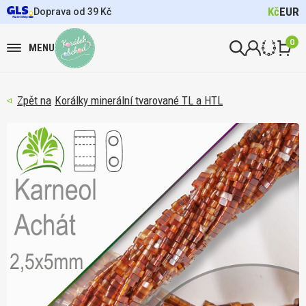
Kč
EUR
Doprava od 39 Kč
0
MENU
Korálky minerální tvarované TL a HTL