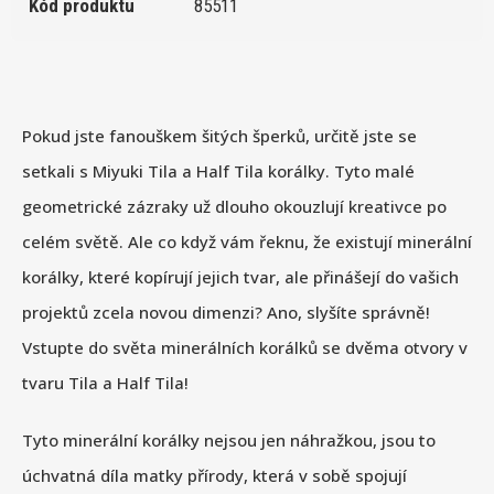
Kód produktu
85511
Pokud jste fanouškem šitých šperků, určitě jste se
setkali s Miyuki Tila a Half Tila korálky. Tyto malé
geometrické zázraky už dlouho okouzlují kreativce po
celém světě. Ale co když vám řeknu, že existují minerální
korálky, které kopírují jejich tvar, ale přinášejí do vašich
projektů zcela novou dimenzi? Ano, slyšíte správně!
Vstupte do světa minerálních korálků se dvěma otvory v
tvaru Tila a Half Tila!
Tyto minerální korálky nejsou jen náhražkou, jsou to
úchvatná díla matky přírody, která v sobě spojují