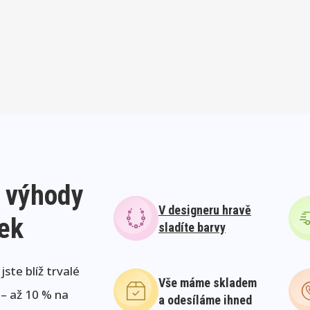
 výhody
V designeru hravě
lek
sladíte barvy
ste blíž trvalé
Vše máme skladem
 – až 10 % na
a odesíláme ihned