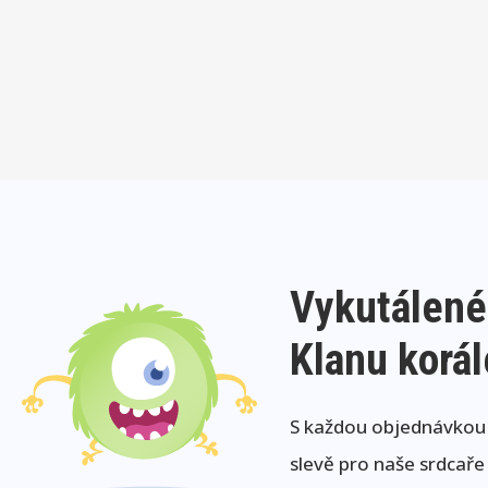
Vykutálené
Klanu korá
S každou objednávkou j
slevě pro naše srdcaře