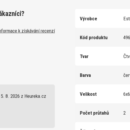
ákazníci?
Výrobce
Est
nformace k získávání recenzí
Kód produktu
49
Tvar
Čt
Barva
če
Velikost
6x
5. 8. 2026 z Heureka.cz
Počet průtahů
2