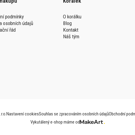
 nákupu
Korálek
ní podmínky
O korálku
a osobních údajů
Blog
ační řád
Kontakt
Náš tým
r.o.
Nastavení cookies
Souhlas se zpracováním osobních údajů
Obchodní podm
Vykutálený e-shop máme od