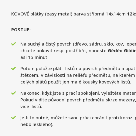
KOVOVÉ plátky (easy metal) barva stříbrná 14x14cm
12ks
POSTUP:
Na suchý a čistý povrch (dřevo, sádru, sklo, kov, lepe
chcete pokovit resp. postříbřit, naneste
Gédéo Gildi
asi 15 minut.
Potom položte plát listů na povrch předmětu a opat
štětcem. V závislosti na reliéfu předmětu, na které
celých plátů použít jen malé kousky kovových listů.
Nakonec, když jste s prací spokojeni, vyleštěte mate
Pokud vidíte původní povrch předmětu skrze mezery, 
více listů.
Je-li to nutné, můžete svou práci chránit proti koroz
nebo lesklého).