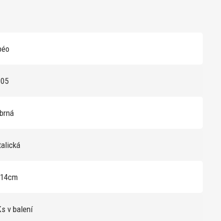
béo
105
íbrná
alická
x14cm
s v balení