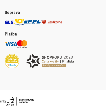
Doprava
Platba
ínky