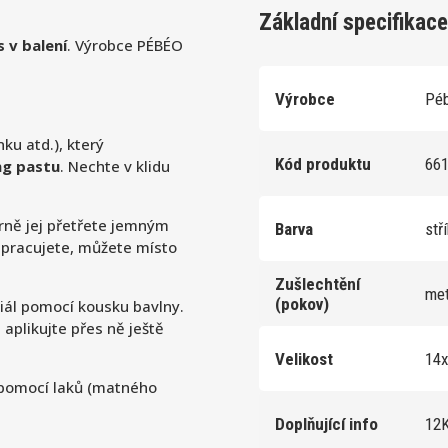
Základní specifikace
 v balení
. Výrobce PÉBÉO
Výrobce
Pé
nku atd.), který
Kód produktu
66
ng pastu
. Nechte v klidu
rně jej přetřete jemným
Barva
stř
m pracujete, můžete místo
Zušlechtění
met
(pokov)
riál pomocí kousku bavlny.
aplikujte přes ně ještě
Velikost
14
i pomocí laků (matného
Doplňující info
12K