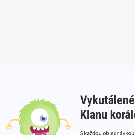
Vykutálené
Klanu korá
S každou objednávkou j