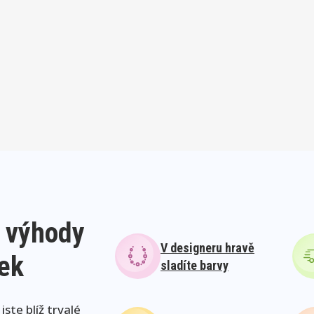
 výhody
V designeru hravě
lek
sladíte barvy
ste blíž trvalé