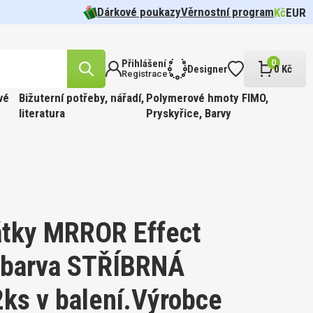
Dárkové poukazy
Věrnostní program
Kč
EUR
Přihlášení
0
Designer
0 Kč
Registrace
vé
Bižuterní potřeby, nářadí,
Polymerové hmoty FIMO,
literatura
Pryskyřice, Barvy
likost
n.
cel pr.
 barva
Tvar 5328
í Oko
FFIN
ÍR.
 Barva
t
tky MRROR Effect
) barva STŘÍBRNÁ
likost
ks v balení.Výrobce
ABINKOU
cel pr.
 barva
810.
FFIN
PÍR.
 GOLD.
 Barva
kost 3mm
ge.
í 190ks