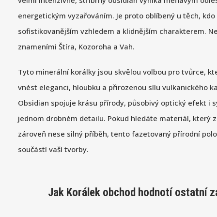
velmi intenzivně, stříbrný obsidián vyniká měňavým odl
energetickým vyzařováním. Je proto oblíbený u těch, kdo
sofistikovanějším vzhledem a klidnějším charakterem. N
znameními Štíra, Kozoroha a Vah.
Tyto minerální korálky jsou skvělou volbou pro tvůrce, kte
vnést eleganci, hloubku a přirozenou sílu vulkanického 
Obsidian spojuje krásu přírody, působivý optický efekt i
jednom drobném detailu. Pokud hledáte materiál, který 
zároveň nese silný příběh, tento fazetovaný přírodní p
součástí vaší tvorby.
Jak Korálek obchod hodnotí ostatní z