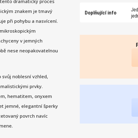
 tento dramatický proces
Jed
ypickým znakem je tmavý
Doplňující info
jed
uje při pohybu a nasvícení.
y mikroskopickým
zachyceny v jemných
sobě nese neopakovatelnou
 svůj noblesní vzhled,
imalistickými prvky.
brem, hematitem, onyxem
et jemné, elegantní šperky
zetovaný povrch navíc
amene.