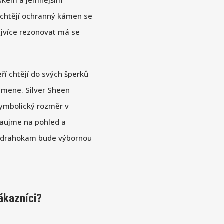
eskem a jemnějším
 chtějí ochranný kámen se
ejvíce rezonovat má se
ří chtějí do svých šperků
kamene. Silver Sheen
 symbolický rozměr v
zaujme na pohled a
olodrahokam bude výbornou
ákazníci?