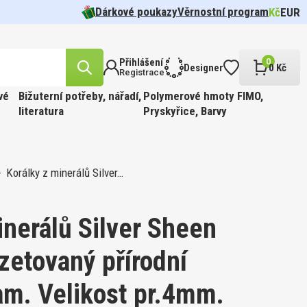
Dárkové poukazy
Věrnostní program
Kč
EUR
Přihlášení
0
Designer
0 Kč
Registrace
vé
Bižuterní potřeby, nářadí,
Polymerové hmoty FIMO,
literatura
Pryskyřice, Barvy
Korálky z minerálů Silver…
likost
n.
cel pr.
 barva
Tvar 5328
í Oko
FFIN
ÍR.
 Barva
t
inerálů Silver Sheen
zetovaný přírodní
likost
am. Velikost pr.4mm.
ABINKOU
cel pr.
 barva
810.
FFIN
PÍR.
 GOLD.
 Barva
kost 3mm
ge.
90ks