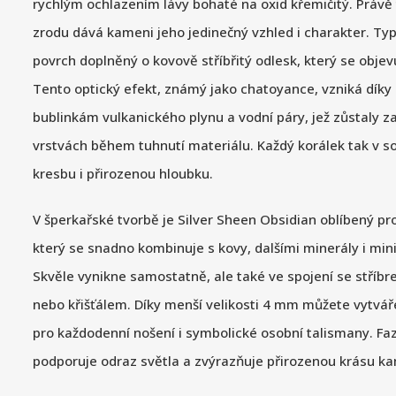
rychlým ochlazením lávy bohaté na oxid křemičitý. Právě
zrodu dává kameni jeho jedinečný vzhled i charakter. T
povrch doplněný o kovově stříbřitý odlesk, který se objev
Tento optický efekt, známý jako chatoyance, vzniká dík
bublinkám vulkanického plynu a vodní páry, jež zůstaly 
vrstvách během tuhnutí materiálu. Každý korálek tak v 
kresbu i přirozenou hloubku.
V šperkařské tvorbě je Silver Sheen Obsidian oblíbený pro
který se snadno kombinuje s kovy, dalšími minerály i min
Skvěle vynikne samostatně, ale také ve spojení se stří
nebo křišťálem. Díky menší velikosti 4 mm můžete vytvář
pro každodenní nošení i symbolické osobní talismany. Fa
podporuje odraz světla a zvýrazňuje přirozenou krásu k