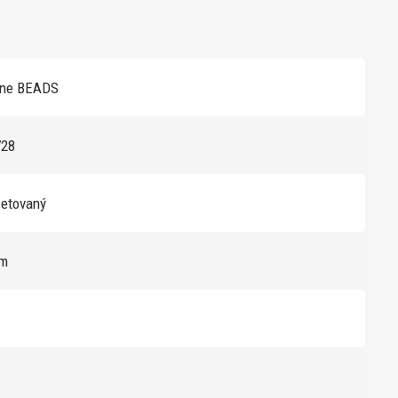
one BEADS
728
zetovaný
mm