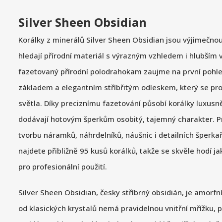
Silver Sheen Obsidian
Korálky z minerálů Silver Sheen Obsidian jsou výjimečno
hledají přírodní materiál s výrazným vzhledem i hlubší
fazetovaný přírodní polodrahokam zaujme na první poh
základem a elegantním stříbřitým odleskem, který se p
světla. Díky preciznímu fazetování působí korálky luxusně
dodávají hotovým šperkům osobitý, tajemný charakter. P
tvorbu náramků, náhrdelníků, náušnic i detailních šperkař
najdete přibližně 95 kusů korálků, takže se skvěle hodí jak
pro profesionální použití.
Silver Sheen Obsidian, česky stříbrný obsidián, je amorfní
od klasických krystalů nemá pravidelnou vnitřní mřížku, p