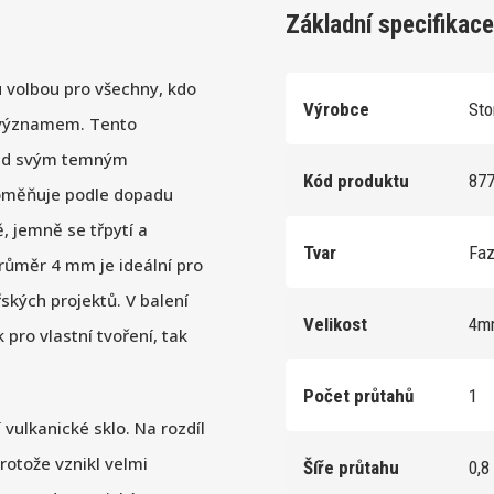
Základní specifikace
u volbou pro všechny, kdo
Výrobce
St
m významem. Tento
led svým temným
Kód produktu
87
roměňuje podle dopadu
, jemně se třpytí a
Tvar
Fa
růměr 4 mm je ideální pro
ských projektů. V balení
Velikost
4
 pro vlastní tvoření, tak
Počet průtahů
1
 vulkanické sklo. Na rozdíl
rotože vznikl velmi
Šíře průtahu
0,8