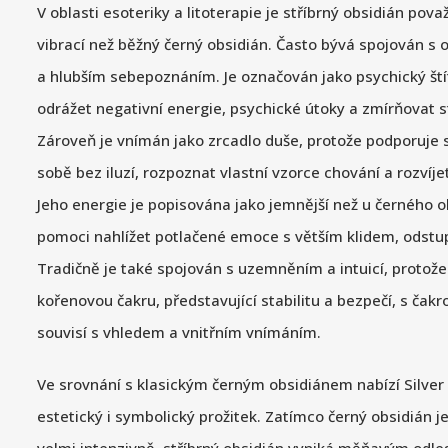
V oblasti esoteriky a litoterapie je stříbrný obsidián pov
vibrací než běžný černý obsidián. Často bývá spojován s o
a hlubším sebepoznáním. Je označován jako psychický št
odrážet negativní energie, psychické útoky a zmírňovat 
Zároveň je vnímán jako zrcadlo duše, protože podporuje 
sobě bez iluzí, rozpoznat vlastní vzorce chování a rozvíj
Jeho energie je popisována jako jemnější než u černého 
pomoci nahlížet potlačené emoce s větším klidem, odstu
Tradičně je také spojován s uzemněním a intuicí, protož
kořenovou čakru, představující stabilitu a bezpečí, s čakr
souvisí s vhledem a vnitřním vnímáním.
Ve srovnání s klasickým černým obsidiánem nabízí Silver
estetický i symbolický prožitek. Zatímco černý obsidián j