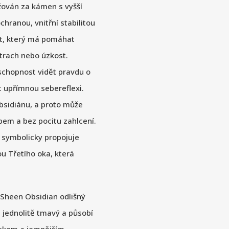
ažován za kámen s vyšší
chranou, vnitřní stabilitou
ít, který má pomáhat
strach nebo úzkost.
schopnost vidět pravdu o
et upřímnou sebereflexi.
obsidiánu, a proto může
pem a bez pocitu zahlcení.
e symbolicky propojuje
ou Třetího oka, která
 Sheen Obsidian odlišný
e jednolitě tmavý a působí