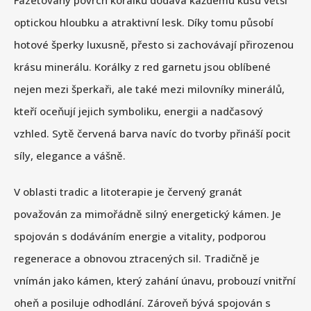
Fazetovaný povrch korálků dodává každému kusu větší
optickou hloubku a atraktivní lesk. Díky tomu působí
hotové šperky luxusně, přesto si zachovávají přirozenou
krásu minerálu. Korálky z red garnetu jsou oblíbené
nejen mezi šperkaři, ale také mezi milovníky minerálů,
kteří oceňují jejich symboliku, energii a nadčasový
vzhled. Sytě červená barva navíc do tvorby přináší pocit
síly, elegance a vášně.
V oblasti tradic a litoterapie je červený granát
považován za mimořádně silný energetický kámen. Je
spojován s dodáváním energie a vitality, podporou
regenerace a obnovou ztracených sil. Tradičně je
vnímán jako kámen, který zahání únavu, probouzí vnitřní
oheň a posiluje odhodlání. Zároveň bývá spojován s