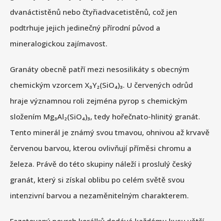
dvanáctistěnů nebo čtyřiadvacetistěnů, což jen
podtrhuje jejich jedinečný přírodní původ a
mineralogickou zajímavost.
Granáty obecně patří mezi nesosilikáty s obecným
chemickým vzorcem X₃Y₂(SiO₄)₃. U červených odrůd
hraje významnou roli zejména pyrop s chemickým
složením Mg₃Al₂(SiO₄)₃, tedy hořečnato-hlinitý granát.
Tento minerál je známý svou tmavou, ohnivou až krvavě
červenou barvou, kterou ovlivňují příměsi chromu a
železa. Právě do této skupiny náleží i proslulý český
granát, který si získal oblibu po celém světě svou
intenzivní barvou a nezaměnitelným charakterem.