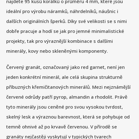
najdete 95 kusů korálků o průměru 4 mm, které jsou
ideální pro výrobu náramků, náhrdelníků, náušnic i
dalších originálních šperků. Díky své velikosti se s nimi
dobře pracuje a hodí se jak pro jemné minimalistické
projekty, tak pro výraznější kombinace s dalšími
minerály, kovy nebo skleněnými komponenty.
Červený granát, označovaný jako red garnet, není jen
jeden konkrétní minerál, ale celá skupina strukturně
příbuzných křemičitanových minerálů. Mezi nejznámější
červené odrůdy patří pyrop, almandin a rhodolit. Právě
tyto minerály jsou ceněné pro svou vysokou tvrdost,
skelný lesk a výraznou barevnost, která se pohybuje od
temně ohnivé až po krvavě červenou. V přírodě se
granáty nejčastěji vyskytují v typických tvarech