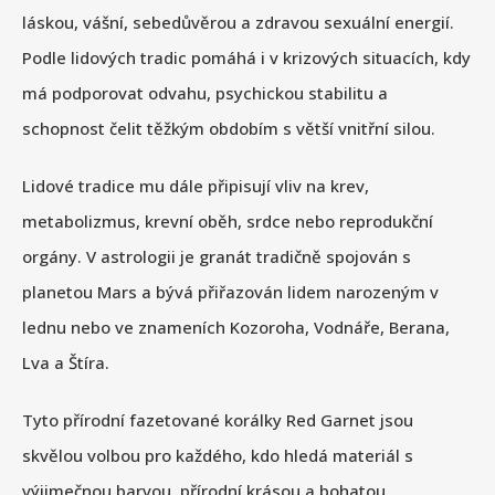
láskou, vášní, sebedůvěrou a zdravou sexuální energií.
Podle lidových tradic pomáhá i v krizových situacích, kdy
má podporovat odvahu, psychickou stabilitu a
schopnost čelit těžkým obdobím s větší vnitřní silou.
Lidové tradice mu dále připisují vliv na krev,
metabolizmus, krevní oběh, srdce nebo reprodukční
orgány. V astrologii je granát tradičně spojován s
planetou Mars a bývá přiřazován lidem narozeným v
lednu nebo ve znameních Kozoroha, Vodnáře, Berana,
Lva a Štíra.
Tyto přírodní fazetované korálky Red Garnet jsou
skvělou volbou pro každého, kdo hledá materiál s
výjimečnou barvou, přírodní krásou a bohatou