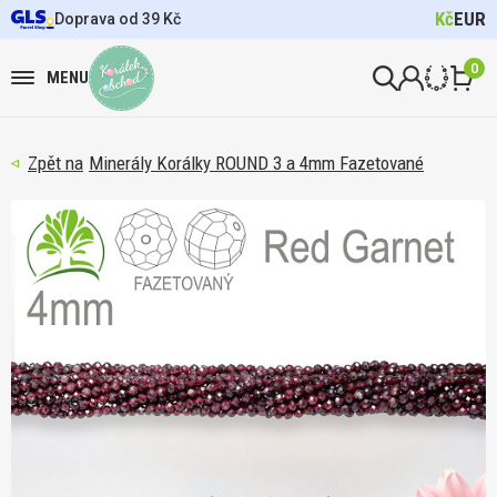
Kč
EUR
Doprava od 39 Kč
0
MENU
Minerály Korálky ROUND 3 a 4mm Fazetované