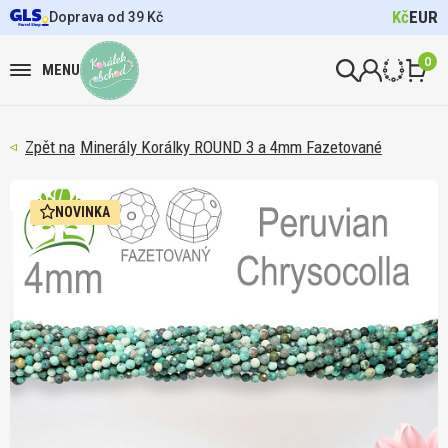
Kč
EUR
Doprava od 39 Kč
0
MENU
Minerály Korálky ROUND 3 a 4mm Fazetované
NOVINKA