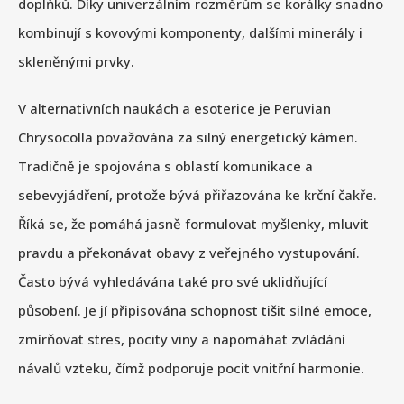
doplňků. Díky univerzálním rozměrům se korálky snadno
kombinují s kovovými komponenty, dalšími minerály i
skleněnými prvky.
V alternativních naukách a esoterice je Peruvian
Chrysocolla považována za silný energetický kámen.
Tradičně je spojována s oblastí komunikace a
sebevyjádření, protože bývá přiřazována ke krční čakře.
Říká se, že pomáhá jasně formulovat myšlenky, mluvit
pravdu a překonávat obavy z veřejného vystupování.
Často bývá vyhledávána také pro své uklidňující
působení. Je jí připisována schopnost tišit silné emoce,
zmírňovat stres, pocity viny a napomáhat zvládání
návalů vzteku, čímž podporuje pocit vnitřní harmonie.