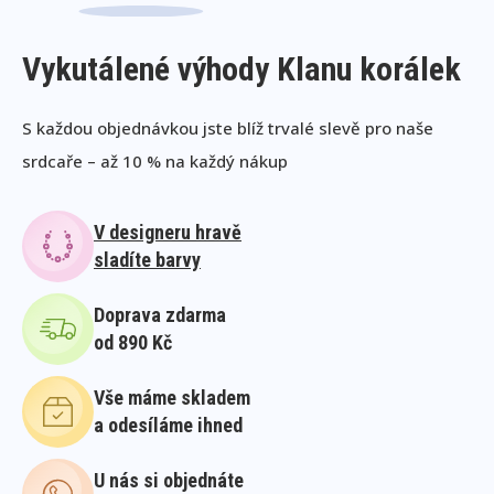
Vykutálené výhody Klanu korálek
S každou objednávkou jste blíž trvalé slevě pro naše
srdcaře – až 10 % na každý nákup
V designeru hravě
sladíte barvy
Doprava zdarma
od 890 Kč
Vše máme skladem
a odesíláme ihned
U nás si objednáte