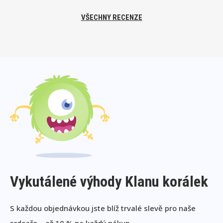
VŠECHNY RECENZE
Vykutálené výhody Klanu korálek
S každou objednávkou jste blíž trvalé slevě pro naše
srdcaře – až 10 % na každý nákup