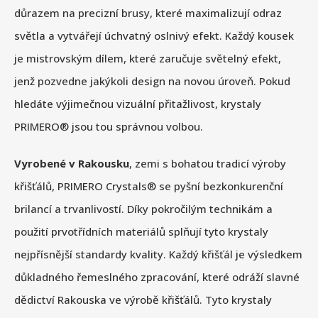
důrazem na precizní brusy, které maximalizují odraz
světla a vytvářejí úchvatný oslnivý efekt. Každý kousek
je mistrovským dílem, které zaručuje světelný efekt,
jenž pozvedne jakýkoli design na novou úroveň. Pokud
hledáte výjimečnou vizuální přitažlivost, krystaly
PRIMERO® jsou tou správnou volbou.
Vyrobené v Rakousku
, zemi s bohatou tradicí výroby
křišťálů, PRIMERO Crystals® se pyšní bezkonkurenční
brilancí a trvanlivostí. Díky pokročilým technikám a
použití prvotřídních materiálů splňují tyto krystaly
nejpřísnější standardy kvality. Každý křišťál je výsledkem
důkladného řemeslného zpracování, které odráží slavné
dědictví Rakouska ve výrobě křišťálů. Tyto krystaly