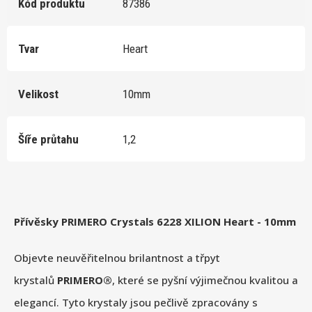
Kód produktu
87386
Tvar
Heart
Velikost
10mm
Šíře průtahu
1,2
Přívěsky PRIMERO Crystals 6228 XILION Heart - 10mm
Objevte neuvěřitelnou brilantnost a třpyt
krystalů
PRIMERO®
, které se pyšní výjimečnou kvalitou a
elegancí. Tyto krystaly jsou pečlivě zpracovány s