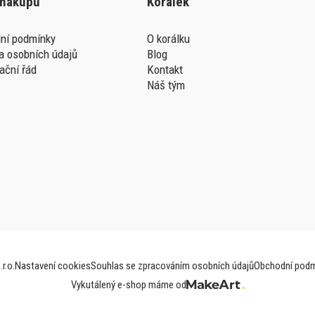
 nákupu
Korálek
ní podmínky
O korálku
a osobních údajů
Blog
ační řád
Kontakt
Náš tým
r.o.
Nastavení cookies
Souhlas se zpracováním osobních údajů
Obchodní podm
Vykutálený e-shop máme od