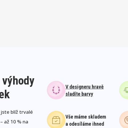
 výhody
V designeru hravě
lek
sladíte barvy
ste blíž trvalé
Vše máme skladem
 – až 10 % na
a odesíláme ihned