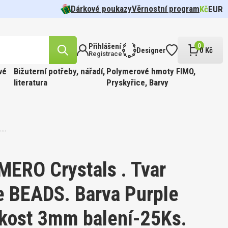
Dárkové poukazy
Věrnostní program
Kč
EUR
Přihlášení
0
Designer
0 Kč
Registrace
vé
Bižuterní potřeby, nářadí,
Polymerové hmoty FIMO,
literatura
Pryskyřice, Barvy
.…
likost
n.
cel pr.
 barva
Tvar 5328
í Oko
FFIN
ÍR.
 Barva
t
MERO Crystals . Tvar
e BEADS. Barva Purple
likost
ikost 3mm balení-25Ks.
ABINKOU
cel pr.
 barva
810.
FFIN
PÍR.
 GOLD.
 Barva
kost 3mm
ge.
90ks