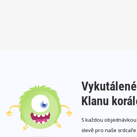
Vykutálené
Klanu korá
S každou objednávkou j
slevě pro naše srdcaře