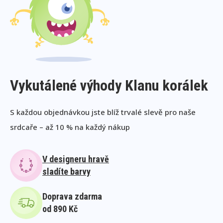
Vykutálené výhody Klanu korálek
S každou objednávkou jste blíž trvalé slevě pro naše
srdcaře – až 10 % na každý nákup
V designeru hravě
sladíte barvy
Doprava zdarma
od 890 Kč