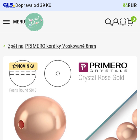
Kč
EUR
Doprava od 39 Kč
0
MENU
PRIMERO korálky Voskované 8mm
NOVINKA