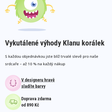
Vykutálené výhody Klanu korálek
S každou objednávkou jste blíž trvalé slevě pro naše
srdcaře – až 10 % na každý nákup
V designeru hravě
sladíte barvy
Doprava zdarma
od 890 Kč