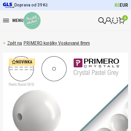
Kč
EUR
Doprava od 39 Kč
0
MENU
PRIMERO korálky Voskované 8mm
NOVINKA