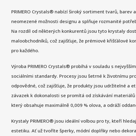
PRIMERO Crystals® nabízí široký sortiment tvarů, barev a 
neomezené možnosti designu a splňuje rozmanité potřeb
Na rozdíl od některých konkurentů jsou tyto krystaly do
maloobchodníků, což zajišťuje, že prémiové křišťálové ko
pro každého.
Výroba PRIMERO Crystals® probíhá v souladu s nejvyšším
sociálními standardy. Procesy jsou šetrné k životnímu pr
odpovědné, což zajišťuje, že produkty jsou udržitelné a e
závazek k dokonalosti se promítá od získávání materiálů a
který obsahuje maximálně 0,009 % olova, a odráží oddanos
Krystaly PRIMERO® jsou ideální volbou pro ty, kteří hledaj
estetiku. Ať už tvoříte šperky, módní doplňky nebo dekora