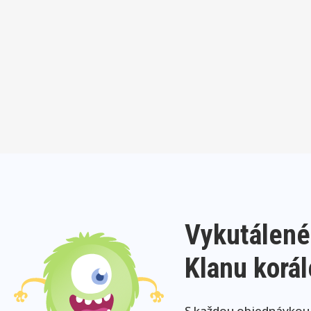
Vykutálené
Klanu korá
S každou objednávkou j