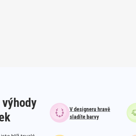
 výhody
V designeru hravě
lek
sladíte barvy
ste blíž trvalé