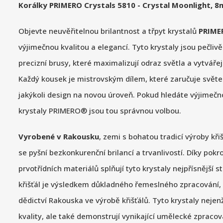
Korálky PRIMERO Crystals 5810 - Crystal Moonlight, 
Objevte neuvěřitelnou brilantnost a třpyt krystalů
PRIM
výjimečnou kvalitou a elegancí. Tyto krystaly jsou pečli
precizní brusy, které maximalizují odraz světla a vytvářej
Každý kousek je mistrovským dílem, které zaručuje světe
jakýkoli design na novou úroveň. Pokud hledáte výjimečnou
krystaly PRIMERO® jsou tou správnou volbou.
Vyrobené v Rakousku
, zemi s bohatou tradicí výroby kř
se pyšní bezkonkurenční brilancí a trvanlivostí. Díky pokr
prvotřídních materiálů splňují tyto krystaly nejpřísnější s
křišťál je výsledkem důkladného řemeslného zpracování, 
dědictví Rakouska ve výrobě křišťálů. Tyto krystaly nejenž
kvality, ale také demonstrují vynikající umělecké zpracov