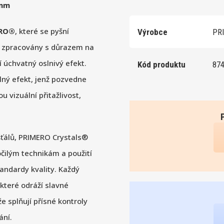
8mm
ERO®
, které se pyšní
Výrobce
PRI
vě zpracovány s důrazem na
í úchvatný oslnivý efekt.
Kód produktu
87
lný efekt, jenž pozvedne
 vizuální přitažlivost,
išťálů, PRIMERO Crystals®
očilým technikám a použití
tandardy kvality. Každý
které odráží slavné
e splňují přísné kontroly
ání.