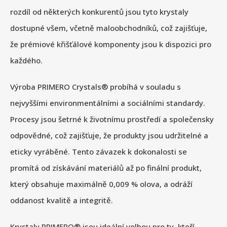
rozdíl od některých konkurentů jsou tyto krystaly
dostupné všem, včetně maloobchodníků, což zajišťuje,
že prémiové křišťálové komponenty jsou k dispozici pro
každého.
Výroba PRIMERO Crystals® probíhá v souladu s
nejvyššími environmentálními a sociálními standardy.
Procesy jsou šetrné k životnímu prostředí a společensky
odpovědné, což zajišťuje, že produkty jsou udržitelné a
eticky vyráběné. Tento závazek k dokonalosti se
promítá od získávání materiálů až po finální produkt,
který obsahuje maximálně 0,009 % olova, a odráží
oddanost kvalitě a integritě.
Krystaly PRIMERO® jsou ideální volbou pro ty, kteří