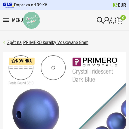
Kč
EUR
Doprava od 39 Kč
0
MENU
PRIMERO korálky Voskované 8mm
NOVINKA