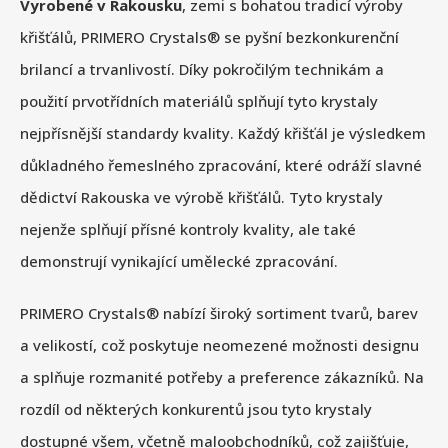
Vyrobené v Rakousku
, zemi s bohatou tradicí výroby
křišťálů, PRIMERO Crystals® se pyšní bezkonkurenční
brilancí a trvanlivostí. Díky pokročilým technikám a
použití prvotřídních materiálů splňují tyto krystaly
nejpřísnější standardy kvality. Každý křišťál je výsledkem
důkladného řemeslného zpracování, které odráží slavné
dědictví Rakouska ve výrobě křišťálů. Tyto krystaly
nejenže splňují přísné kontroly kvality, ale také
demonstrují vynikající umělecké zpracování.
PRIMERO Crystals® nabízí široký sortiment tvarů, barev
a velikostí, což poskytuje neomezené možnosti designu
a splňuje rozmanité potřeby a preference zákazníků. Na
rozdíl od některých konkurentů jsou tyto krystaly
dostupné všem, včetně maloobchodníků, což zajišťuje,