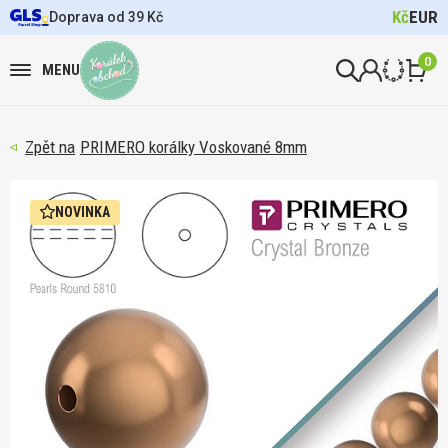
Kč
EUR
Doprava od 39 Kč
0
MENU
PRIMERO korálky Voskované 8mm
NOVINKA