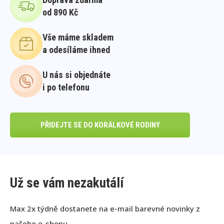
od 890 Kč
Vše máme skladem
a odesíláme ihned
U nás si objednáte
i po telefonu
PŘIDEJTE SE DO KORÁLKOVÉ RODINY
Už se vám nezakutálí
Max 2x týdně dostanete na e-mail barevné novinky z
našeho e-shopu.