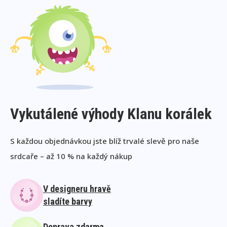
Vykutálené výhody Klanu korálek
S každou objednávkou jste blíž trvalé slevě pro naše
srdcaře – až 10 % na každý nákup
V designeru hravě
sladíte barvy
Doprava zdarma