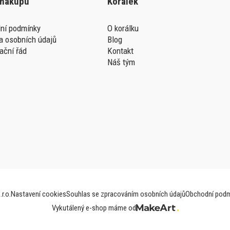
 nákupu
Korálek
ní podmínky
O korálku
a osobních údajů
Blog
ační řád
Kontakt
Náš tým
r.o.
Nastavení cookies
Souhlas se zpracováním osobních údajů
Obchodní podm
Vykutálený e-shop máme od