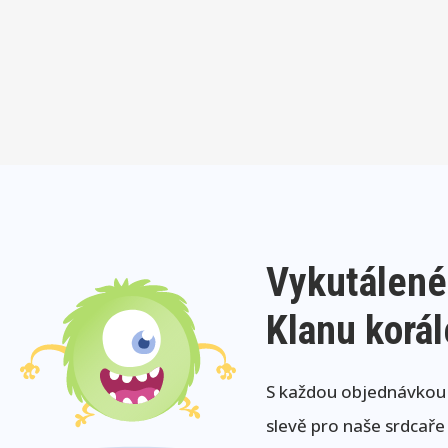
Vykutálené
Klanu korá
S každou objednávkou j
slevě pro naše srdcaře