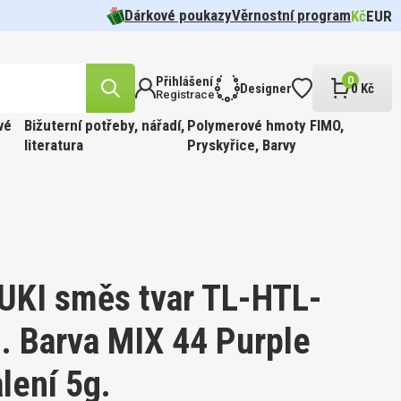
Dárkové poukazy
Věrnostní program
Kč
EUR
Přihlášení
0
Designer
0 Kč
Registrace
vé
Bižuterní potřeby, nářadí,
Polymerové hmoty FIMO,
literatura
Pryskyřice, Barvy
likost
n.
cel pr.
 barva
Tvar 5328
í Oko
FFIN
ÍR.
 Barva
t
UKI směs tvar TL-HTL-
. Barva MIX 44 Purple
likost
lení 5g.
ABINKOU
cel pr.
 barva
810.
FFIN
PÍR.
 GOLD.
 Barva
kost 3mm
ge.
í 190ks