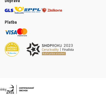
Doprava
Platba
ínky