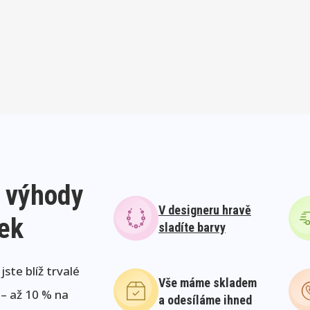
 výhody
V designeru hravě
lek
sladíte barvy
ste blíž trvalé
Vše máme skladem
 – až 10 % na
a odesíláme ihned