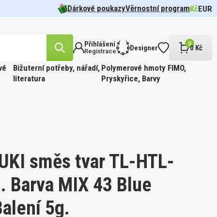
Dárkové poukazy
Věrnostní program
Kč
EUR
Přihlášení
0
Designer
0 Kč
Registrace
vé
Bižuterní potřeby, nářadí,
Polymerové hmoty FIMO,
literatura
Pryskyřice, Barvy
likost
n.
cel pr.
 barva
Tvar 5328
í Oko
FFIN
ÍR.
 Barva
t
UKI směs tvar TL-HTL-
. Barva MIX 43 Blue
likost
Balení 5g.
ABINKOU
cel pr.
 barva
810.
FFIN
PÍR.
 GOLD.
 Barva
kost 3mm
ge.
90ks