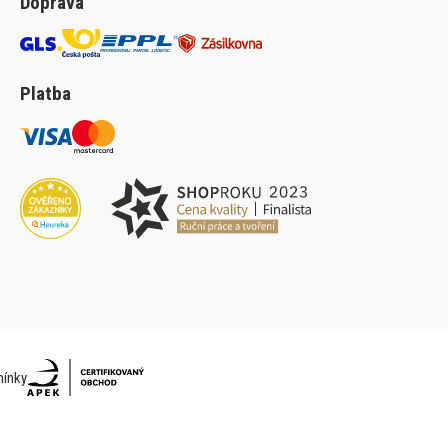
Doprava
Platba
ínky