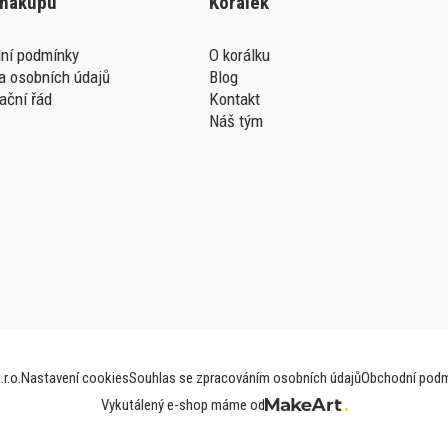
 nákupu
Korálek
ní podmínky
O korálku
a osobních údajů
Blog
ační řád
Kontakt
Náš tým
r.o.
Nastavení cookies
Souhlas se zpracováním osobních údajů
Obchodní podm
Vykutálený e-shop máme od