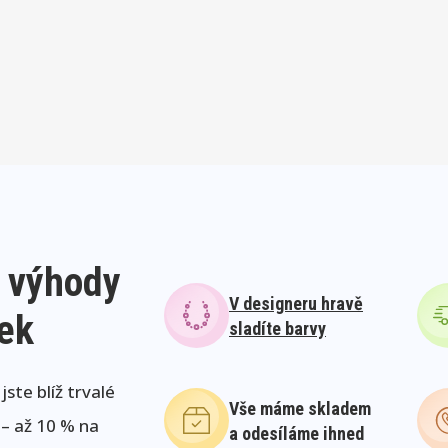
 výhody
V designeru hravě
lek
sladíte barvy
ste blíž trvalé
Vše máme skladem
 – až 10 % na
a odesíláme ihned