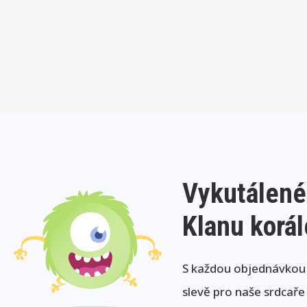
Vykutálené
Klanu korá
S každou objednávkou j
slevě pro naše srdcaře