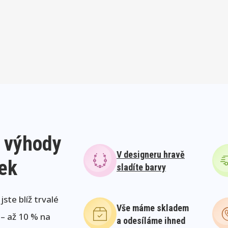
 výhody
V designeru hravě
lek
sladíte barvy
ste blíž trvalé
Vše máme skladem
 – až 10 % na
a odesíláme ihned