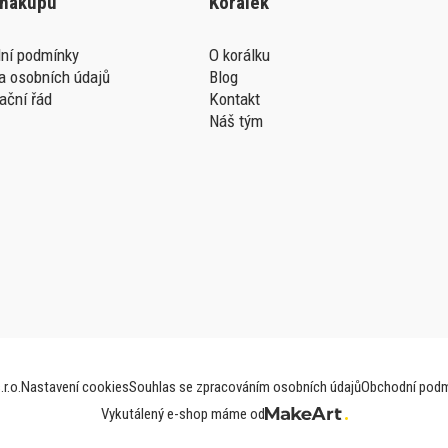
 nákupu
Korálek
ní podmínky
O korálku
a osobních údajů
Blog
ační řád
Kontakt
Náš tým
r.o.
Nastavení cookies
Souhlas se zpracováním osobních údajů
Obchodní podm
Vykutálený e-shop máme od