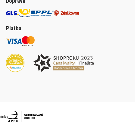
Doprava
Platba
ínky