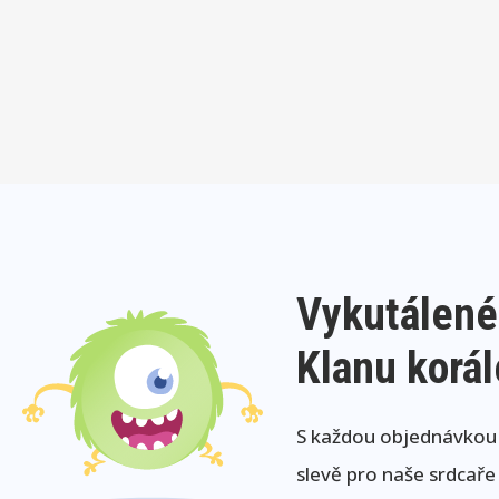
Vykutálené
Klanu korá
S každou objednávkou j
slevě pro naše srdcaře