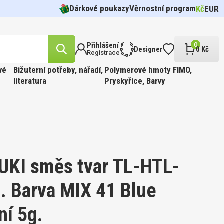
Dárkové poukazy
Věrnostní program
Kč
EUR
Přihlášení
0
Designer
0 Kč
Registrace
vé
Bižuterní potřeby, nářadí,
Polymerové hmoty FIMO,
literatura
Pryskyřice, Barvy
likost
n.
cel pr.
 barva
Tvar 5328
í Oko
FFIN
ÍR.
 Barva
t
UKI směs tvar TL-HTL-
. Barva MIX 41 Blue
likost
ní 5g.
ABINKOU
cel pr.
 barva
810.
FFIN
PÍR.
 GOLD.
 Barva
kost 3mm
ge.
90ks