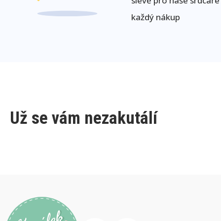
slevě pro naše srdcaře
každý nákup
Už se vám nezakutálí