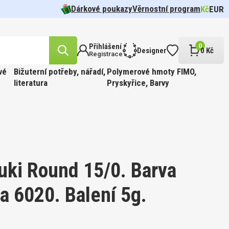
Dárkové poukazy
Věrnostní program
Kč
EUR
Přihlášení
0
Designer
0 Kč
Registrace
vé
Bižuterní potřeby, nářadí,
Polymerové hmoty FIMO,
literatura
Pryskyřice, Barvy
likost
n.
cel pr.
 barva
Tvar 5328
í Oko
FFIN
ÍR.
 Barva
t
uki Round 15/0. Barva
 6020. Balení 5g.
likost
ABINKOU
cel pr.
 barva
810.
FFIN
PÍR.
 GOLD.
 Barva
kost 3mm
ge.
90ks