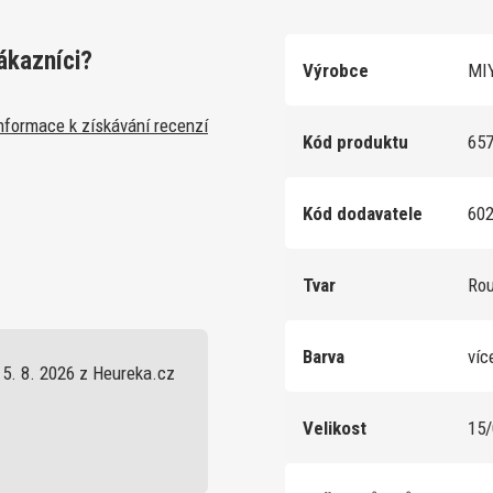
ákazníci?
Výrobce
MIY
nformace k získávání recenzí
Kód produktu
65
Kód dodavatele
60
Tvar
Ro
Barva
víc
5. 8. 2026 z Heureka.cz
Velikost
15