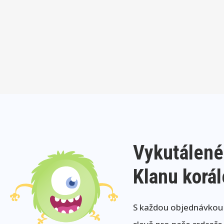
Vykutálené
Klanu korá
S každou objednávkou j