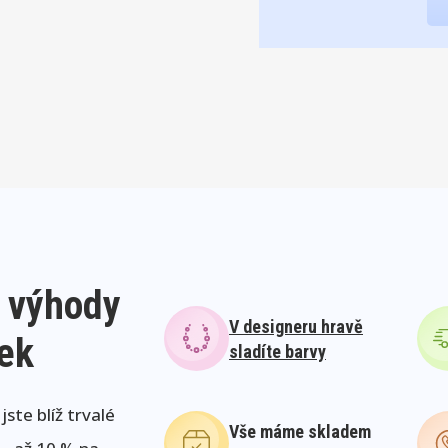
 výhody
V designeru hravě
lek
sladíte barvy
ste blíž trvalé
Vše máme skladem