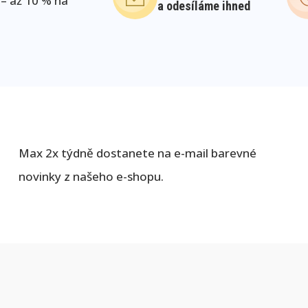
 – až 10 % na
a odesíláme ihned
Max 2x týdně dostanete na e-mail barevné
novinky z našeho e-shopu.