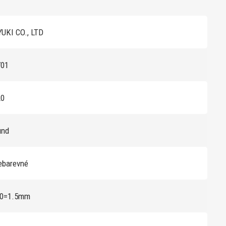
UKI CO., LTD
701
20
und
ebarevné
/0=1.5mm