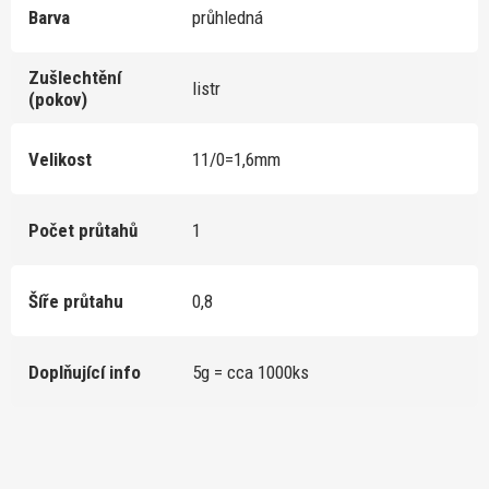
Barva
průhledná
Zušlechtění
listr
(pokov)
Velikost
11/0=1,6mm
Počet průtahů
1
Šíře průtahu
0,8
Doplňující info
5g = cca 1000ks