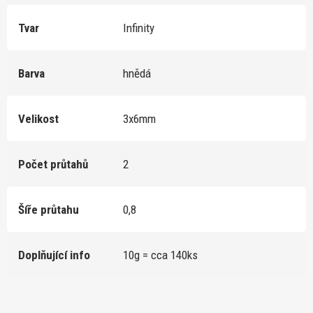
Tvar
Infinity
Barva
hnědá
Velikost
3x6mm
Počet průtahů
2
Šíře průtahu
0,8
Doplňující info
10g = cca 140ks