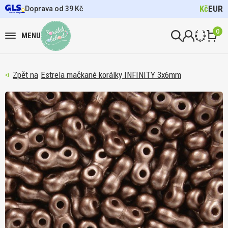
Kč
EUR
Doprava od 39 Kč
0
MENU
Estrela mačkané korálky INFINITY 3x6mm