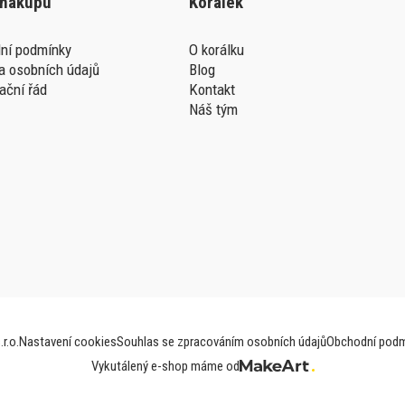
 nákupu
Korálek
ní podmínky
O korálku
a osobních údajů
Blog
ační řád
Kontakt
Náš tým
r.o.
Nastavení cookies
Souhlas se zpracováním osobních údajů
Obchodní podm
Vykutálený e-shop máme od