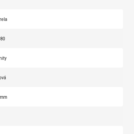
rela
380
inity
žová
6mm