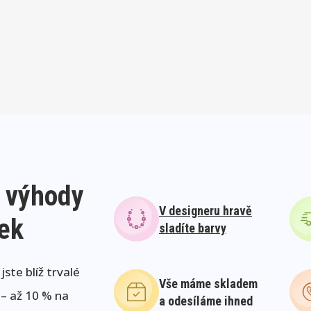
 výhody
V designeru hravě
lek
sladíte barvy
ste blíž trvalé
Vše máme skladem
 – až 10 % na
a odesíláme ihned