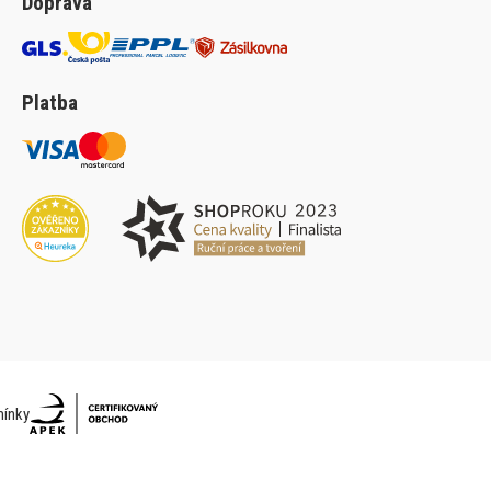
Doprava
Platba
ínky