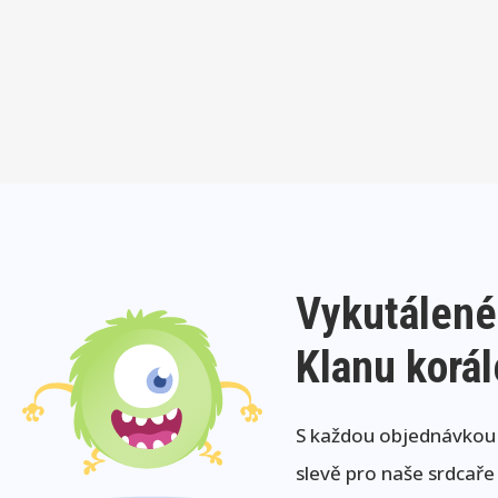
Vykutálené
Klanu korá
S každou objednávkou j
slevě pro naše srdcaře