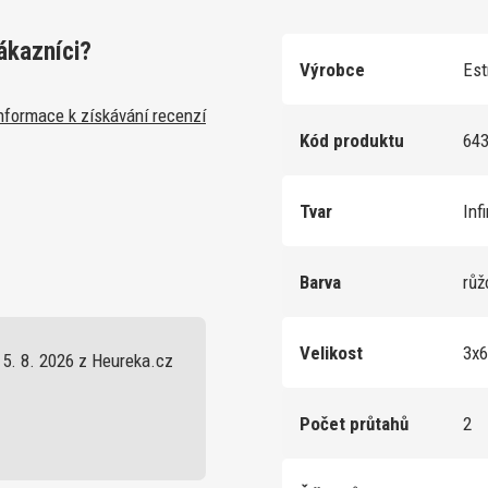
ákazníci?
Výrobce
Est
nformace k získávání recenzí
Kód produktu
64
Tvar
Inf
Barva
rů
Velikost
3x
5. 8. 2026 z Heureka.cz
Počet průtahů
2