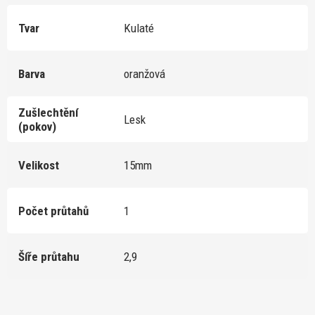
Tvar
Kulaté
Barva
oranžová
Zušlechtění
Lesk
(pokov)
Velikost
15mm
Počet průtahů
1
Šíře průtahu
2,9