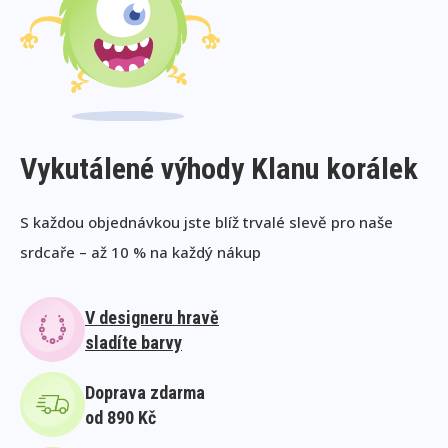
Vykutálené výhody Klanu korálek
S každou objednávkou jste blíž trvalé slevě pro naše
srdcaře – až 10 % na každý nákup
V designeru hravě
sladíte barvy
Doprava zdarma
od 890 Kč