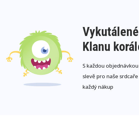
Vykutálené
Klanu korá
S každou objednávkou j
slevě pro naše srdcaře
každý nákup