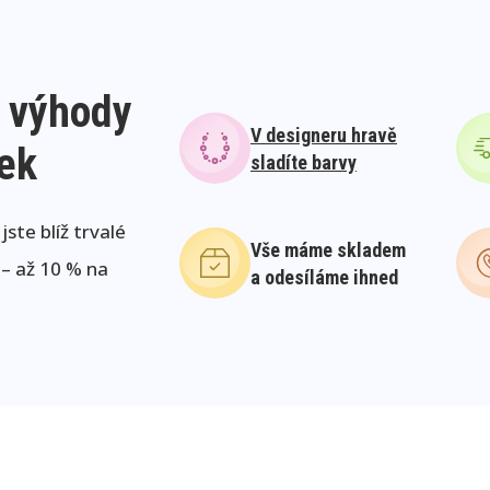
 výhody
V designeru hravě
lek
sladíte barvy
ste blíž trvalé
Vše máme skladem
 – až 10 % na
a odesíláme ihned