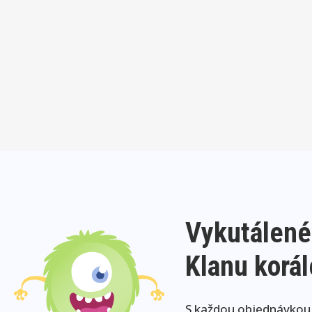
Vykutálené
Klanu korá
S každou objednávkou j