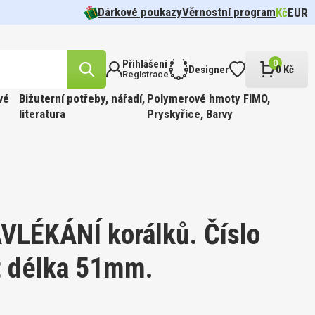
Dárkové poukazy
Věrnostní program
Kč
EUR
Přihlášení
0
Designer
0 Kč
Registrace
vé
Bižuterní potřeby, nářadí,
Polymerové hmoty FIMO,
literatura
Pryskyřice, Barvy
likost
n.
cel pr.
 barva
Tvar 5328
í Oko
FFIN
ÍR.
 Barva
t
VLÉKÁNÍ korálků. Číslo
t délka 51mm.
likost
ABINKOU
cel pr.
 barva
810.
FFIN
PÍR.
 GOLD.
 Barva
kost 3mm
ge.
í 190ks