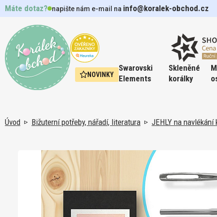
Máte dotaz?
info@koralek-obchod.cz
napište nám e-mail na
Swarovski
Skleněné
M
NOVINKY
Elements
korálky
o
Kategorie
Kategorie
Kategorie
Kategorie
Kategorie
Kategorie
Kategorie
Kategorie
Úvod
Bižuterní potřeby, nářadí, literatura
JEHLY na navlékání 
Šperky made with Swarovski
Korálky MIYUKI
Korálky DŘEVĚNÉ
Bižuterní komponenty POKOVENÉ
Ocel 316L Řetízky, Náhrdelníky,
Hobby DRÁTY
Kleště
FIMO a pomůcky
Swarovski Pendants
Korálky ESTRELA
Korálky Plastové
Bižuterní komponen
KOMPONENTY Chiru
High Performance Gr
Technika KUMIHIM
LATEX na výrobu f
Závěsy
pevná
Swarovski designer EDITIONS
Korálky TOHO
Korálky Minerály
Bižuterní komponenty STŘÍBRNÉ
Měděný drát BAREVNÝ
Pinzety
Barvy na PORCELÁN
Swarovski Flat bac
Korálky BROUŠENÉ
Kovové HOTFIX ko
Náhrdelníky, Obojko
VOSK a potřeby pro
SILIGUM silikonová
Ag925
Ocel 316L Náramky na nohu
nalepovací kamínky
Braided NYLON GRIF
Swarovski Round stones kulaté
Korálky PRECIOSA
DRÁTY 316Steel Beadalon
BEAD BOARD Korálkové podložky
Barvy na SKLO
PRIMERO Austria C
ZIP rychlozavírací 
KOVOVÉ plátky + lep
kameny
Bižuterní komponenty CHIRURGICKÁ
Swarovski Flat bac
ILLUSION Cord Vlase
OCEL 316 Steel
Nylonová LANKA
Kovadliny a destičky Wig Jig
Barvy na TEXTIL
nažehlovací kamínk
KARTY na šperky
Formy, struktorovac
Swarovski Fancy stones tvarované
ORGANZA
pomůcky
kameny
Nylonové nitě NYMO
Boxy na korálky a Organizéry
Barvy na HEDVÁBÍ
Swarovski Buttons k
JEHLY na navlékání 