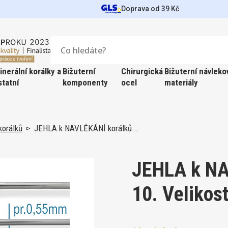
Doprava od 39 Kč
inerální korálky a
Bižuterní
Chirurgická
Bižuterní návleko
statní
komponenty
ocel
materiály
Novinky
Novinky
Novinky
Novinky
Novinky
Novinky
Novinky
korálků
JEHLA k NAVLÉKÁNÍ korálků.…
 přívěsky
ty TIERRA Cast
rgická ocel
iffin extrémně
O
orem
KARTA na šperky BTK 650. Ve
Závěs s kroužkem + karabinka oz
Závěs s kroužkem. Materiál o
Swarovski XILION Bead 5328
Korálky PRIMERO Crystals . 
Korálky 2mm z minerálů Tygř
Jewelry NYLON 0,20mm GRI
karty 5x6,5cm. Materiál PAP
B12-13. Barva BROWN.
kroužku 6mm ozn. Q143-16 .
Crystal velikost 3mm
Bicone BEADS. Barva Crystal Velikos
Fazetované balení 190ks
barva Garnet
JEHLA k NA
ks FOILED
mponenty
vé dráty
 výrobu svíček
 2 složková hmota
WHITE.
3mm balení-25Ks.
1 ks v balení
1 ks v balení
1 ks v balení
25 ks v balení
25 ks v balení
190 ks v balení
1 m v balení
FIN cívky
3 Kč
5 Kč
3 Kč
39 Kč
39 Kč
138 Kč
1 Kč
rystals
sáčky
idla, lak
10. Velikos
ks HOTFIX
c Griffin
y
í Podložky,
KARTA na šperky BTK 651. Ve
Zakončovací řetízek s KAR
Závěs s kroužkem. Materiál o
Swarovski XILION Bead 5328
Korálky PRIMERO Crystals 5
Korálky 2mm z minerálů Rainbow
Jewelry NYLON 0,20mm GRI
karty 12x4,5cm. Materiál PA
ozn. ZBZ 052. Barva (pokov)
kroužku 6mm ozn. Q143-15 .
Crystal Aurore Boreale veli
Barva Crystal Iridescent Rou
Moonstone Fazetovaný balen
barva Black
noflíky
korálků