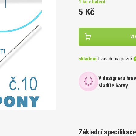
1 ks v balení
1 ks v balení
YELLOW
Velikost 8mm
1 ks v balení
1 ks v balení
25 ks v balení
1 ks v balení
190 ks v balení
1 m v balení
5 Kč
rticles našívací
NICE
3 Kč
8 Kč
3 Kč
58 Kč
5 Kč
150 Kč
1 Kč
até a SADY štětců
ÁNOČNÍCH hvězd
KARTA na šperky BTK 652. Ve
Zakončovací řetízek ozn. ZBZ 063.
žný materiál
Závěs s kroužkem. Materiál o
Swarovski XILION Bead 5328
Korálky PRIMERO Crystals . 
Korálky 4mm z minerálů Blue Lace
Jewelry NYLON 0,20mm GRI
karty 4x5cm. Materiál PAPÍR
Barva (pokov) GOLD.
VL
kroužku 6mm ozn. Q143-14 .
Crystal Aurore Boreale 2x ve
Bicone BEADS. Barva Sunfl
Achát Fazetovaný balení 95k
barva Cornelian.
1 ks v balení
1 ks v balení
PINK.
3mm
Velikost 3mm balení-25Ks.
1 ks v balení
25 ks v balení
25 ks v balení
95 ks v balení
1 m v balení
2 Kč
6 Kč
3 Kč
62 Kč
52 Kč
280 Kč
1 Kč
MSTERDAM
skladem
U vás doma pozítří
V designeru hra
sladíte barvy
 0,5mm
 0,9mm
Základní specifikace