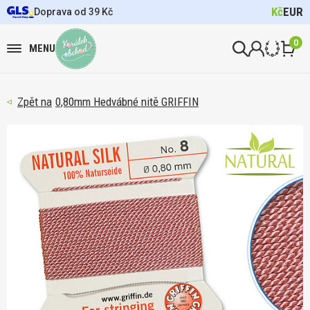
Kč
EUR
Doprava od 39 Kč
0
MENU
0,80mm Hedvábné nitě GRIFFIN