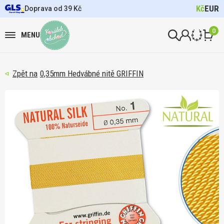
Kč
EUR
Doprava od 39 Kč
0
MENU
0,35mm Hedvábné nitě GRIFFIN