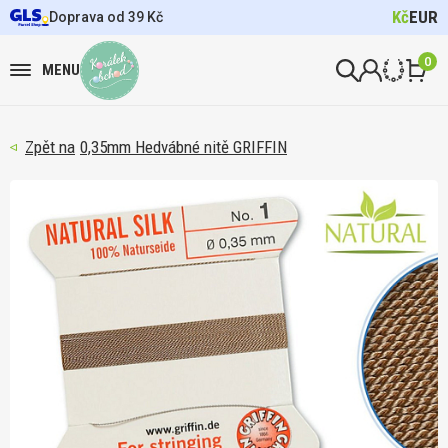
Kč
EUR
Doprava od 39 Kč
0
MENU
0,35mm Hedvábné nitě GRIFFIN