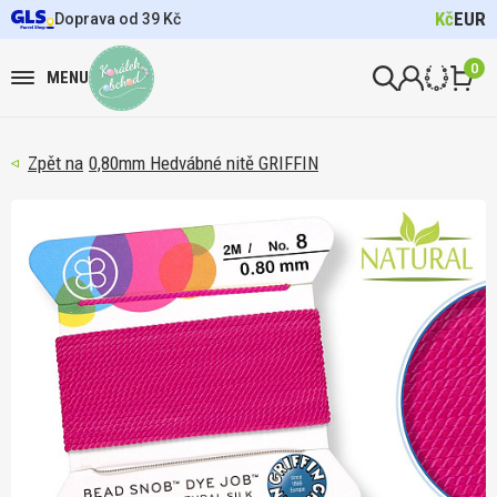
Kč
EUR
Doprava od 39 Kč
0
MENU
0,80mm Hedvábné nitě GRIFFIN